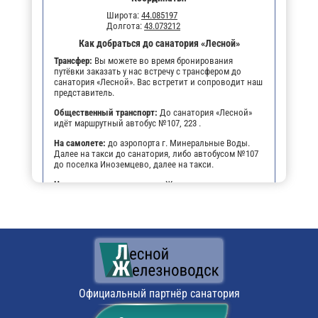
Широта:
44.085197
Долгота:
43.073212
Как добраться до санатория «Лесной»
Трансфер:
Вы можете во время бронирования
путёвки заказать у нас встречу с трансфером до
санатория «Лесной». Вас встретит и сопроводит наш
представитель.
Общественный транспорт:
До санатория «Лесной»
идёт маршрутный автобус №107, 223 .
На самолете:
до аэропорта г. Минеральные Воды.
Далее на такси до санатория, либо автобусом №107
до поселка Иноземцево, далее на такси.
На личном транспорте:
до г. Железноводска, далее,
чтобы не заблудиться, можно воспользоваться
навигатором. По прибытии будет возможность
оставить автомобиль на парковке санатория.
Поездом:
до ж/д вокзала г. Минеральные Воды,
далее от ж/д вокзала на рейсовом автобусе,
маршрутным автобусом №107 или №223 до поселка
Иноземцево, далее на такси до санатория.
Официальный партнёр санатория