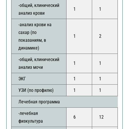
-общий, клинический
1
1
1
анализ крови
-анализ крови на
сахар (по
1
2
3
показаниям, в
динамике)
-общий, клинический
1
1
1
анализ мочи
ЭКГ
1
1
1
УЗИ (по профилю)
1
1
1
Лечебная программа
-лечебная
6
12
1
физкультура