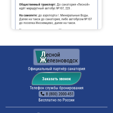
Общественный транспорт:
До санатория «Лесной»
идёт маршрутный автобус №107, 223 .
На самолете:
до аэропорта г. Минеральные Воды.
Далее на такси до санатория, либо автобусом №107
до поселка Иноземцево, далее на такси.
На личном транспорте:
до г. Железноводска, далее,
чтобы не заблудиться, можно воспользоваться
навигатором. По прибытии будет возможность
оставить автомобиль на парковке санатория.
Поездом:
до ж/д вокзала г. Минеральные Воды,
далее от ж/д вокзала на рейсовом автобусе,
маршрутным автобусом №107 или №223 до поселка
Иноземцево, далее на такси до санатория.
Официальный партнёр санатория
Заказать звонок
Телефон службы бронирования
8 (800) 2000-451
Бесплатно по России