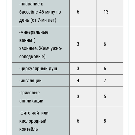
-плавание в
бассейне 45 минут в
6
13
1
день (от 7-ми лет)
-минеральные
ванны (
3
6
8
хвойные, Жемчужно-
солодковые)
-циркулярный душ
3
6
8
-ингаляции
4
7
8
-грязевые
3
5
7
аппликации
-фито-чай или
кислородный
6
8
1
коктейль