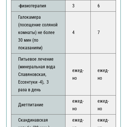
-физиотерапия
3
6
9
Галокамера
(посещение соляной
комнаты) не более
4
7
8
30 мин (по
показаниям)
Питьевое лечение
(минеральная вода
ежед-
ежед-
е
Славяновская,
но
но
н
Ессентуки -4), 3
раза в день
ежед-
ежед-
е
Диетпитание
но
но
н
Скандинавская
ежед-
ежед-
е