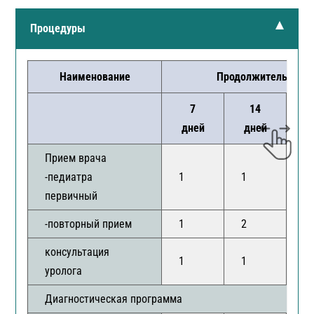
Процедуры
Наименование
Продолжительность
7
14
дней
дней
д
Прием врача
-педиатра
1
1
1
первичный
-повторный прием
1
2
3
консультация
1
1
1
уролога
Диагностическая программа