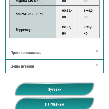
ходьба (30 мин.)
но
но
н
ежед-
ежед-
е
Климатолечение
но
но
н
ежед-
ежед-
е
Терренкур
но
но
н
Противопоказания
Цены путёвки
Путёвки
На главную